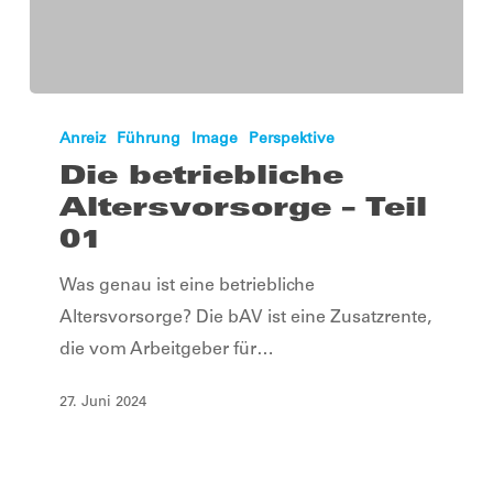
Die
betriebliche
Anreiz
Führung
Image
Perspektive
Altersvorsorge
Die betriebliche
–
Altersvorsorge – Teil
Teil
01
01
Was genau ist eine betriebliche
Altersvorsorge? Die bAV ist eine Zusatzrente,
die vom Arbeitgeber für…
27. Juni 2024