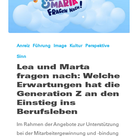
Lea
und
Anreiz
Führung
Image
Kultur
Perspektive
Marta
Sinn
fragen
Lea und Marta
nach:
fragen nach: Welche
Welche
Erwartungen hat die
Erwartungen
Generation Z an den
hat
Einstieg ins
die
Berufsleben
Generation
Im Rahmen der Angebote zur Unterstützung
Z
bei der Mitarbeitergewinnung und -bindung
an