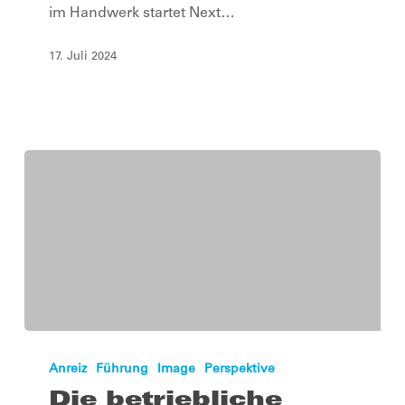
im Handwerk startet Next…
den
Einstieg
17. Juli 2024
ins
Berufsleben
Die
betriebliche
Anreiz
Führung
Image
Perspektive
Altersvorsorge
Die betriebliche