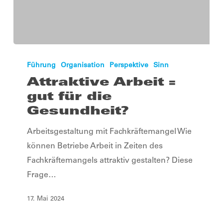
Attraktive
Arbeit
Führung
Organisation
Perspektive
Sinn
=
Attraktive Arbeit =
gut
gut für die
für
Gesundheit?
die
Arbeitsgestaltung mit Fachkräftemangel Wie
Gesundheit?
können Betriebe Arbeit in Zeiten des
Fachkräftemangels attraktiv gestalten? Diese
Frage…
17. Mai 2024