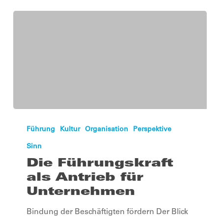
Die
Führungskraft
Führung
Kultur
Organisation
Perspektive
als
Sinn
Antrieb
Die Führungskraft
für
als Antrieb für
Unternehmen
Unternehmen
Bindung der Beschäftigten fördern Der Blick