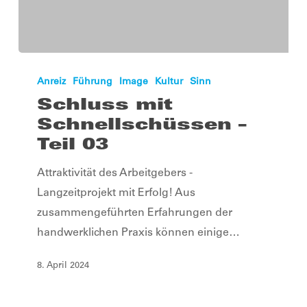
Schluss
mit
Anreiz
Führung
Image
Kultur
Sinn
Schnellschüssen
Schluss mit
–
Schnellschüssen –
Teil
Teil 03
03
Attraktivität des Arbeitgebers -
Langzeitprojekt mit Erfolg! Aus
zusammengeführten Erfahrungen der
handwerklichen Praxis können einige…
8. April 2024