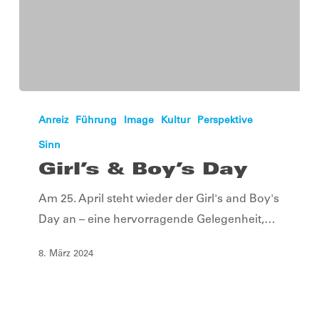
Girl’s
&
Anreiz
Führung
Image
Kultur
Perspektive
Boy’s
Sinn
Day
Girl’s & Boy’s Day
Am 25. April steht wieder der Girl's and Boy's
Day an – eine hervorragende Gelegenheit,…
8. März 2024