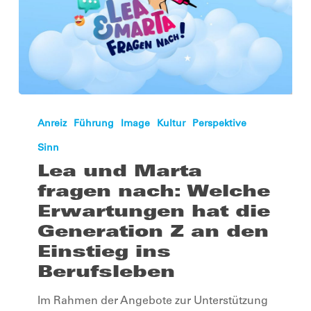
Lea
und
Anreiz
Führung
Image
Kultur
Perspektive
Marta
Sinn
fragen
Lea und Marta
nach:
fragen nach: Welche
Welche
Erwartungen hat die
Erwartungen
Generation Z an den
hat
Einstieg ins
die
Berufsleben
Generation
Im Rahmen der Angebote zur Unterstützung
Z