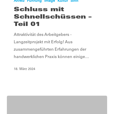
mit
Anreiz
Führung
Image
Kultur
Sinn
Schnellschüssen
Schluss mit
–
Schnellschüssen –
Teil
Teil 01
01
Attraktivität des Arbeitgebers -
Langzeitprojekt mit Erfolg! Aus
zusammengeführten Erfahrungen der
handwerklichen Praxis können einige…
18. März 2024