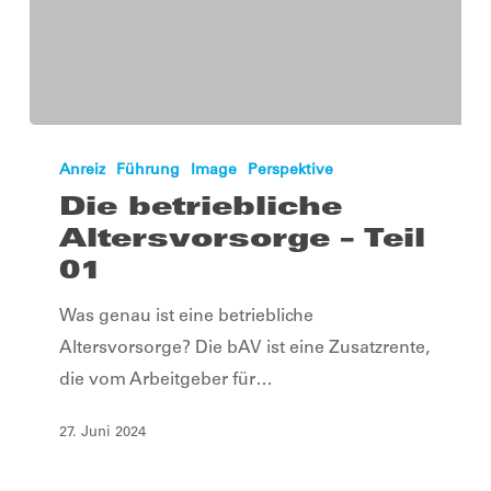
Die
betriebliche
Anreiz
Führung
Image
Perspektive
Altersvorsorge
Die betriebliche
–
Altersvorsorge – Teil
Teil
01
01
Was genau ist eine betriebliche
Altersvorsorge? Die bAV ist eine Zusatzrente,
die vom Arbeitgeber für…
27. Juni 2024