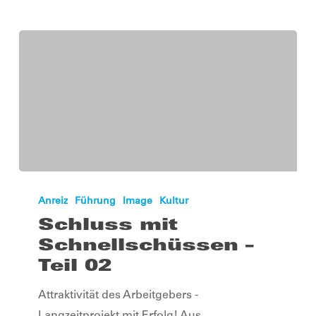
Schluss
mit
Anreiz
Führung
Image
Kultur
Schnellschüssen
Schluss mit
–
Schnellschüssen –
Teil
Teil 02
02
Attraktivität des Arbeitgebers -
Langzeitprojekt mit Erfolg! Aus