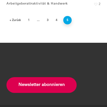
Arbeitgeberattraktivität & Handwerk
2
« Zurück
1
…
3
4
5
Newsletter abonnieren