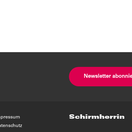
1
2
2
Newsletter abonni
Schirmherrin
mpressum
tenschutz