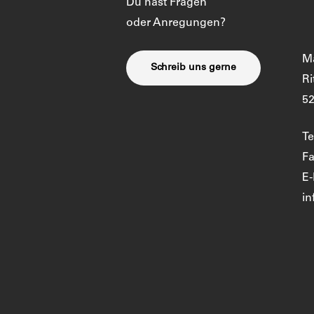
Du hast Fragen
oder Anregungen?
M
Schreib uns gerne
Ri
5
Te
Fa
E-
in