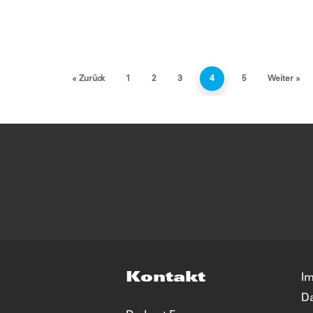
« Zurück
1
2
3
4
5
Weiter »
Kontakt
I
Da