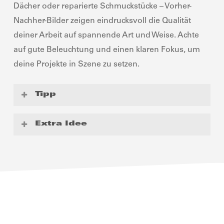
Dächer oder reparierte Schmuckstücke – Vorher-
Nachher-Bilder zeigen eindrucksvoll die Qualität
deiner Arbeit auf spannende Art und Weise. Achte
auf gute Beleuchtung und einen klaren Fokus, um
deine Projekte in Szene zu setzen.
Tipp
Nutze
Apps wie
Snapseed
, um Bilder
Extra Idee
aufzuwerten. Setze
eine immer gleiche
Bildaufteilung ein, z. B. eine Collage mit Vorher
Arbeite
mit Videos. Zeige
den
links und Nachher
rechts.
So kann die
„Entstehungsprozess“ als Zeitraffer – von der
Transformation direkt verglichen werden!
leeren Baustelle bis zum fertigen Raum.