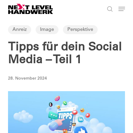
Skip
Menu
to
search
main
Anreiz
Image
Perspektive
content
Tipps für dein Social
Media – Teil 1
28. November 2024