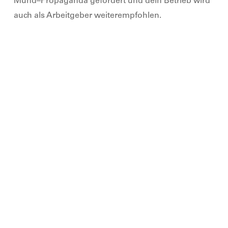
Mund
–
Propaganda gefördert und dein Betrieb wird
auch als Arbeitgeber weiterempfohlen.