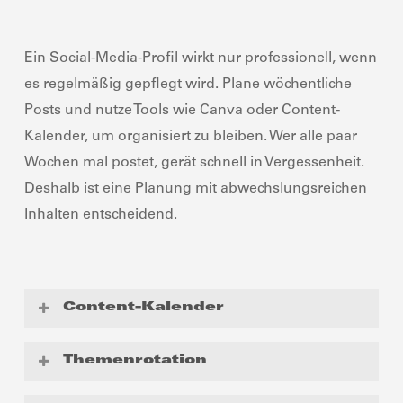
Ein Social-Media-Profil wirkt nur professionell, wenn
es regelmäßig gepflegt wird. Plane wöchentliche
Posts und nutze Tools wie Canva oder Content-
Kalender, um organisiert zu bleiben. Wer alle paar
Wochen mal postet, gerät schnell in Vergessenheit.
Deshalb ist eine Planung mit abwechslungsreichen
Inhalten entscheidend.
Content-Kalender
Plane
im Voraus, welche Inhalte wann
Themenrotation
veröffentlicht werden.
Notiere dir z.B. die
Veröffentlichungsdaten, Deadlines, Inhalte und
Ein Account kann für die Zuschauerschaft schnell