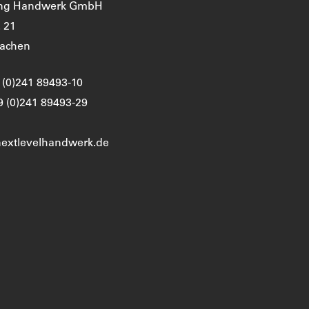
ing Handwerk GmbH
. 21
Aachen
9 (0)241 89493-10
9 (0)241 89493-29
)nextlevelhandwerk.de