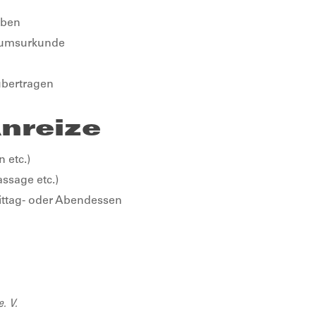
eben
äumsurkunde
übertragen
Anreize
 etc.)
ssage etc.)
ttag- oder Abendessen
e. V.