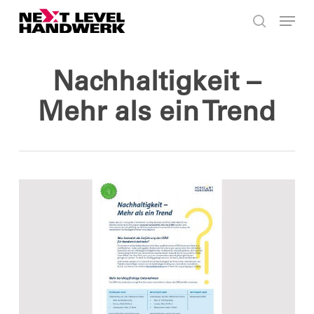
Skip
Menu
to
search
main
content
Nachhaltigkeit –
Mehr als ein Trend