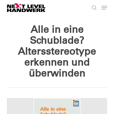
Skip
Menu
to
search
main
content
Alle in eine
Schublade?
Altersstereotype
erkennen und
überwinden