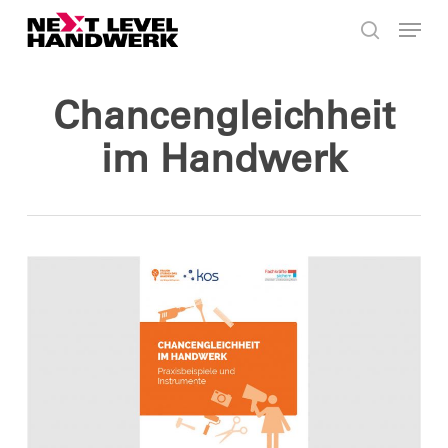
Skip
Menu
to
search
main
content
Chancengleichheit
im Handwerk