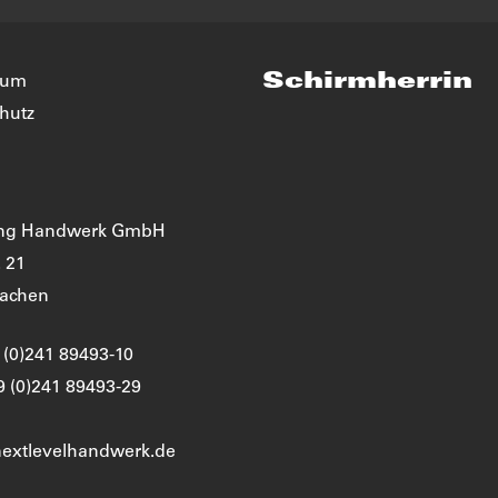
Schirmherrin
sum
hutz
ing Handwerk GmbH
. 21
Aachen
9 (0)241 89493-10
9 (0)241 89493-29
)nextlevelhandwerk.de