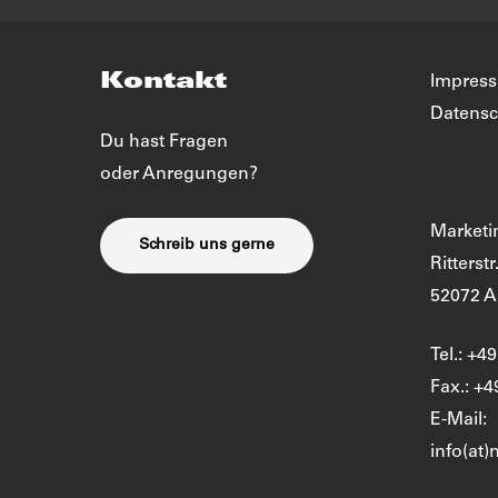
Kontakt
Impres
Datensc
Du hast Fragen
oder Anregungen?
Market
Schreib uns gerne
Ritterstr
52072 
Tel.: +4
Fax.: +4
E-Mail:
info(at